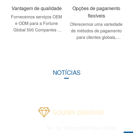
específicos, incluindo
marca, cor, ...
Vantagem de qualidade
Opções de pagamento
flexíveis
Fornecemos serviços OEM
e ODM para a Fortune
Oferecemos uma variedade
Global 500 Companies e
de métodos de pagamento
possui excelente
para clientes globais,
desempenho do produto.
incluindo cartões de crédito,
Seja em termos de design
transferências eletrônicas
ou materiais ...
etc., tornando conveniente
para você escolher ...
NOTÍCIAS
Endereço
No. 18, Yongan 3rd Road, distrito