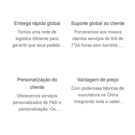
Entrega rápida global
Suporte global ao cliente
Temos uma rede de
Fornecemos aos nossos
logística eficiente para
clientes serviços de link de
garantir que seus pedidos
7*24 horas sem barreira em
possam chegar a qualquer
todo o mundo. Não importa
lugar do mundo q
de qual país você é, você
pode obter respostas e
bunda oportunas ...
Personalização do
Vantagem de preço
cliente
Com poderosas fábricas de
manufatura na China
Oferecemos serviços
integrando toda a cadeia
personalizados de P&D e
industrial, possuímos
personalização. Os
vantagens de preços
produtos serão
totalmente, permitindo que
personalizados de acordo
os produtos rapidamente ...
com seus requisitos